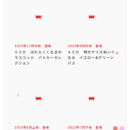
2025年
11
月
中旬
登場
2025年
9
月
中旬
登場
トミカ はたらくくるまの
トミカ 特大サイズぬいぐ
マスコット パトカーセレ
るみ イエロー&グリーン
クション
バス
2025年
8
月
上旬
登場
2025年
7
月
下旬
登場