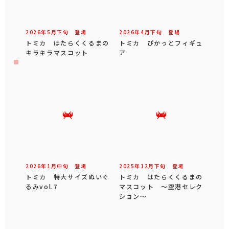
2026年
5
月
下旬
登場
2026年
4
月
下旬
登場
トミカ はたらくくるまの
トミカ ぴかっとフィギュ
キラキラマスコット
ア
2026年
1
月
中旬
登場
2025年
12
月
下旬
登場
トミカ 特大サイズぬいぐ
トミカ はたらくくるまの
るみvol.7
マスコット ～空港セレク
ション～