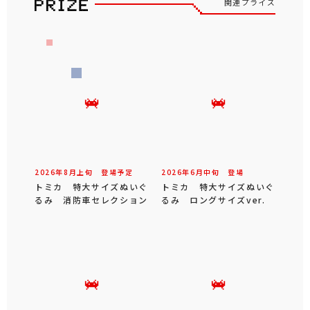
関連プライズ
2026年
8
月
上旬
登場予定
2026年
6
月
中旬
登場
トミカ 特大サイズぬいぐ
トミカ 特大サイズぬいぐ
るみ 消防車セレクション
るみ ロングサイズver.