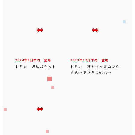
2024年
1
月
中旬
登場
2023年
12
月
下旬
登場
トミカ 収納バケット
トミカ 特大サイズぬいぐ
るみ～キラキラver.～