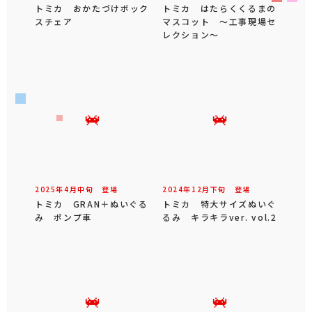
トミカ おかたづけボック
トミカ はたらくくるまの
スチェア
マスコット ～工事現場セ
レクション～
2025年
4
月
中旬
登場
2024年
12
月
下旬
登場
トミカ GRAN＋ぬいぐる
トミカ 特大サイズぬいぐ
み ポンプ車
るみ キラキラver. vol.2