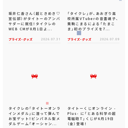
坂井仁香さん（超ときめき♡
「タイクレ」が、あおぎり高
宣伝部）がタイトーのアンバ
校所属VTuberの音霊魂子、
サダーに就任！タイクレの
栗駒こまるによる「たまこ
WEB CMが8月1日よ...
ま」初のプライズを7...
プライズ・グッズ
2026.07.31
プライズ・グッズ
2026.07.09
タイクレの「タイトーオンラ
タイトーくじオンライン -
インメダル」に潜って弾んで
Plus- に「とある科学の超
お宝ゲット！ピンパネル型メ
電磁砲T」くじが6月19日
ダルゲーム「オーシャン...
（金）登場！