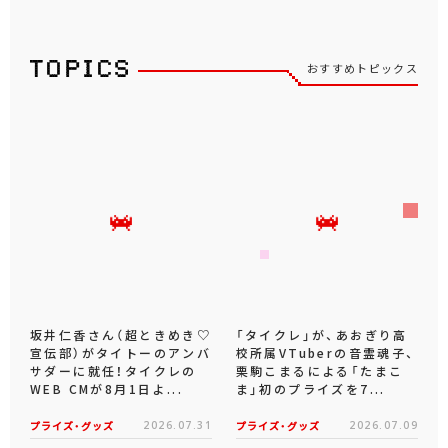
おすすめトピックス
坂井仁香さん（超ときめき♡
「タイクレ」が、あおぎり高
宣伝部）がタイトーのアンバ
校所属VTuberの音霊魂子、
サダーに就任！タイクレの
栗駒こまるによる「たまこ
WEB CMが8月1日よ...
ま」初のプライズを7...
プライズ・グッズ
2026.07.31
プライズ・グッズ
2026.07.09