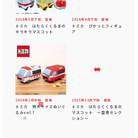
2026年
5
月
下旬
登場
2026年
4
月
下旬
登場
トミカ はたらくくるまの
トミカ ぴかっとフィギュ
キラキラマスコット
ア
2026年
1
月
中旬
登場
2025年
12
月
下旬
登場
トミカ 特大サイズぬいぐ
トミカ はたらくくるまの
るみvol.7
マスコット ～空港セレク
ション～