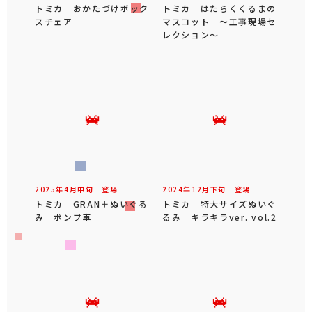
トミカ おかたづけボック
トミカ はたらくくるまの
スチェア
マスコット ～工事現場セ
レクション～
2025年
4
月
中旬
登場
2024年
12
月
下旬
登場
トミカ GRAN＋ぬいぐる
トミカ 特大サイズぬいぐ
み ポンプ車
るみ キラキラver. vol.2