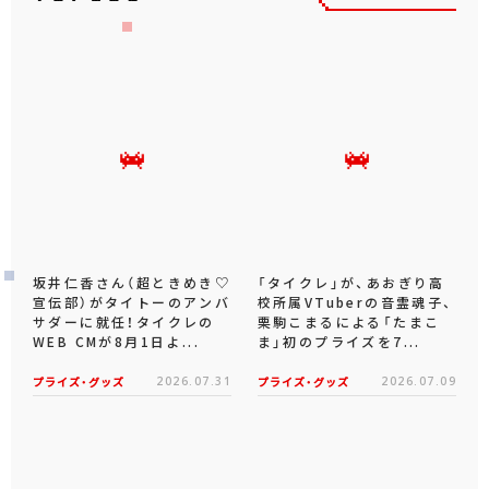
坂井仁香さん（超ときめき♡
「タイクレ」が、あおぎり高
宣伝部）がタイトーのアンバ
校所属VTuberの音霊魂子、
サダーに就任！タイクレの
栗駒こまるによる「たまこ
WEB CMが8月1日よ...
ま」初のプライズを7...
プライズ・グッズ
2026.07.31
プライズ・グッズ
2026.07.09