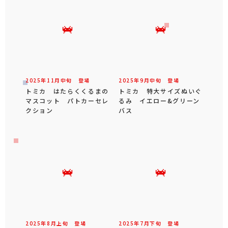
2025年
11
月
中旬
登場
2025年
9
月
中旬
登場
トミカ はたらくくるまの
トミカ 特大サイズぬいぐ
マスコット パトカーセレ
るみ イエロー&グリーン
クション
バス
2025年
8
月
上旬
登場
2025年
7
月
下旬
登場