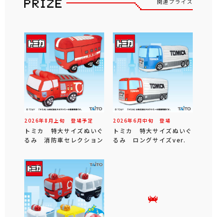
関連プライズ
2026年
8
月
上旬
登場予定
2026年
6
月
中旬
登場
トミカ 特大サイズぬいぐ
トミカ 特大サイズぬいぐ
るみ 消防車セレクション
るみ ロングサイズver.