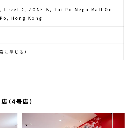
, Level 2, ZONE B, Tai Po Mega Mall On
 Po, Hong Kong
設に準じる）
店（4号店）