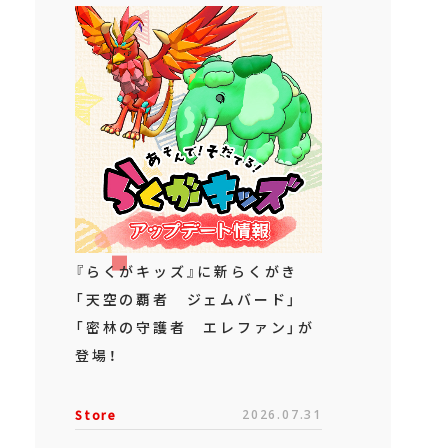
『らくがキッズ』に新らくがき
「天空の覇者 ジェムバード」
「密林の守護者 エレファン」が
登場！
Store
2026.07.31