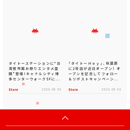
タイトーステーションに“台
「タイトーＨｅｙ」、秋葉原
湾夜市風お祭りエンタメ空
に2号店が近日オープン！ オ
間”登場！キャナルシティ博
ープンを記念してフォロー
多センターウォーク5Fに...
＆リポストキャンペーン...
Store
2026.08.05
Store
2026.08.03