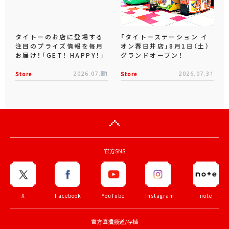
タイトーのお店に登場する
「タイトーステーション イ
注目のプライズ情報を毎月
オン春日井店」8月1日（土）
お届け！「GET！ HAPPY！」
グランドオープン！
Store
2026.07.31
Store
2026.07.31
官方SNS
X
Facebook
YouTube
Instagram
note
官方直播频道/存档