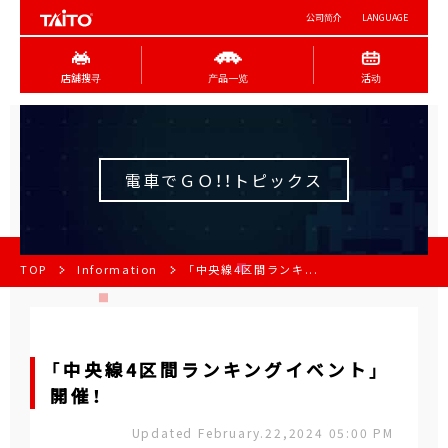
公司简介
LANGUAGE
店舖搜寻
产品一览
活动
電車でＧＯ！！トピックス
TOP
Information
「中央線4区間ランキ...
「中央線4区間ランキングイベント」
開催！
Updated February.22,2024 05:00 PM