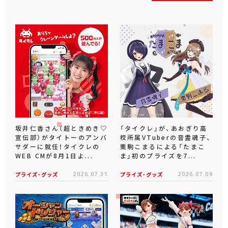
坂井仁香さん（超ときめき♡
「タイクレ」が、あおぎり高
宣伝部）がタイトーのアンバ
校所属VTuberの音霊魂子、
サダーに就任！タイクレの
栗駒こまるによる「たまこ
WEB CMが8月1日よ...
ま」初のプライズを7...
プライズ・グッズ
2026.07.31
プライズ・グッズ
2026.07.09