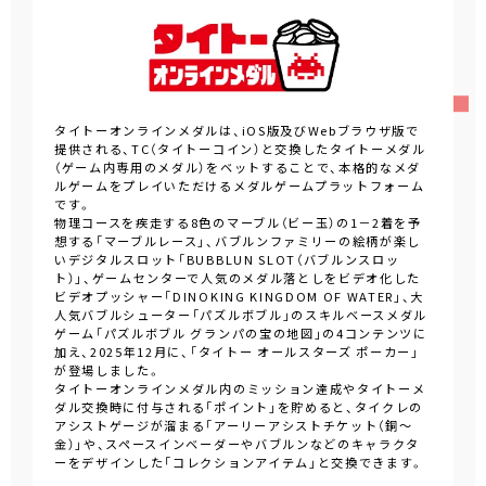
タイトーオンラインメダルは、iOS版及びWebブラウザ版で
提供される、TC（タイトーコイン）と交換したタイトーメダル
（ゲーム内専用のメダル）をベットすることで、本格的なメダ
ルゲームをプレイいただけるメダルゲームプラットフォーム
です。
物理コースを疾走する8色のマーブル（ビー玉）の1－2着を予
想する「マーブルレース」、バブルンファミリーの絵柄が楽し
いデジタルスロット「BUBBLUN SLOT（バブルンスロッ
ト）」、ゲームセンターで人気のメダル落としをビデオ化した
ビデオプッシャー「DINOKING KINGDOM OF WATER」、大
人気バブルシューター「パズルボブル」のスキルベースメダル
ゲーム「パズルボブル グランパの宝の地図」の4コンテンツに
加え、2025年12月に、「タイトー オールスターズ ポーカー」
が登場しました。
タイトーオンラインメダル内のミッション達成やタイトーメ
ダル交換時に付与される「ポイント」を貯めると、タイクレの
アシストゲージが溜まる「アーリーアシストチケット（銅～
金）」や、スペースインベーダーやバブルンなどのキャラクタ
ーをデザインした「コレクションアイテム」と交換できます。