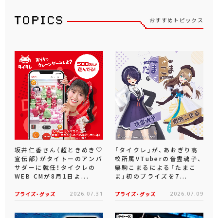
おすすめトピックス
坂井仁香さん（超ときめき♡
「タイクレ」が、あおぎり高
宣伝部）がタイトーのアンバ
校所属VTuberの音霊魂子、
サダーに就任！タイクレの
栗駒こまるによる「たまこ
WEB CMが8月1日よ...
ま」初のプライズを7...
プライズ・グッズ
2026.07.31
プライズ・グッズ
2026.07.09