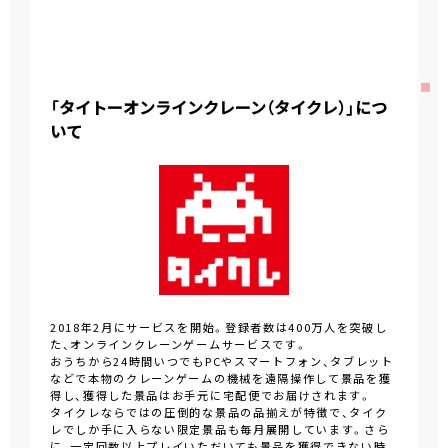
「タイトーオンラインクレーン（タイクレ）」につ
いて
2018年2月にサービスを開始。登録者数は400万人を突破し
た、オンラインクレーンゲームサービスです。
おうちから24時間いつでもPCやスマートフォン、タブレット
などで本物のクレーンゲームの機械を遠隔操作して景品を獲
得し、獲得した景品はお手元に宅配便でお届けされます。
タイクレならではの圧倒的な景品の品揃えが特徴で、タイク
レでしか手に入らない限定景品も毎月展開しています。さら
に、一定回数以上プレイいただいても景品を獲得できない時