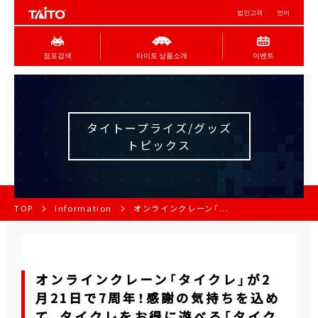
법인고객
언어
점포검색
타이토 상품소개
이벤트
タイトープライズ/グッズ
トピックス
TOP
Information
オンラインクレーン「...
オンラインクレーン「タイクレ」が2
月21日で7周年！感謝の気持ちを込め
て、タイクレをお得に遊べる「タイク