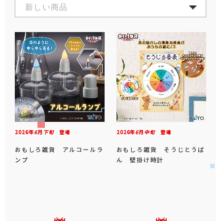
2026年
6
月
下旬
登場
2026年
6
月
中旬
登場
おもしろ雑貨 アルコールラ
おもしろ雑貨 そうじとうば
ンプ
ん 壁掛け時計