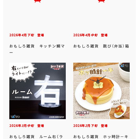
2026年
4
月
下旬
登場
2026年
4
月
中旬
登場
おもしろ雑貨 キッチン鯛マ
おもしろ雑貨 跳び（弁当）箱
ー
2026年
3
月
中旬
登場
2026年
2
月
下旬
登場
おもしろ雑貨 ルーム右（ラ
おもしろ雑貨 ホッ時計－キ