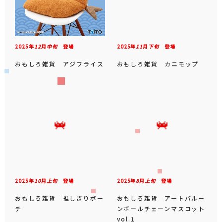
2025年
12
月
中旬
登場
2025年
11
月
下旬
登場
おもしろ雑貨 アジフライス
おもしろ雑貨 カニモップ
2025年
10
月
上旬
登場
2025年
8
月
上旬
登場
おもしろ雑貨 推しぎりポー
おもしろ雑貨 アートバルー
チ
ンボールチェーンマスコット
vol.1