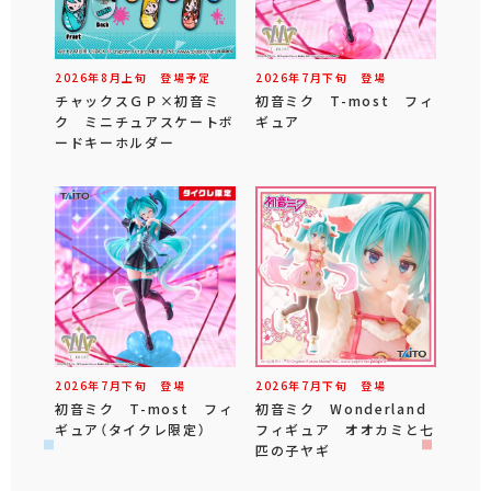
2026年
8
月
上旬
登場予定
2026年
7
月
下旬
登場
チャックスＧＰ×初音ミ
初音ミク T-most フィ
ク ミニチュアスケートボ
ギュア
ードキーホルダー
2026年
7
月
下旬
登場
2026年
7
月
下旬
登場
初音ミク T-most フィ
初音ミク Wonderland
ギュア（タイクレ限定）
フィギュア オオカミと七
匹の子ヤギ