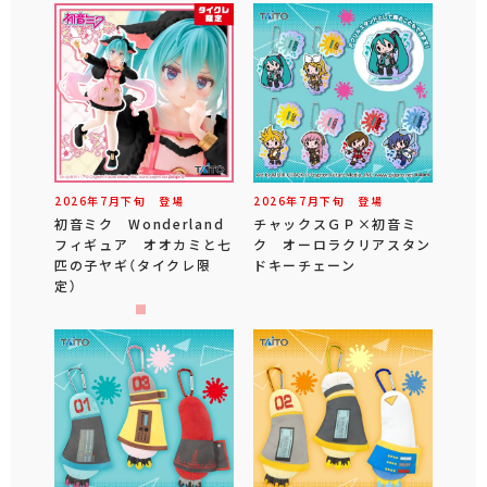
2026年
7
月
下旬
登場
2026年
7
月
下旬
登場
初音ミク Wonderland
チャックスＧＰ×初音ミ
フィギュア オオカミと七
ク オーロラクリアスタン
匹の子ヤギ（タイクレ限
ドキーチェーン
定）