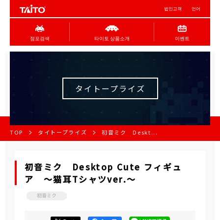
법인고객
언어
점포검색
타이토 상품소개
이벤트
タイトープライズ
TOP
タイトープライズ
初音ミク Deskt...
初音ミク Desktop Cute フィギュ
ア ～猫耳Tシャツver.～
初音ミク