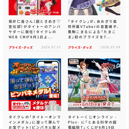
坂井仁香さん（超ときめき♡
「タイクレ」が、あおぎり高
宣伝部）がタイトーのアンバ
校所属VTuberの音霊魂子、
サダーに就任！タイクレの
栗駒こまるによる「たまこ
WEB CMが8月1日よ...
ま」初のプライズを7...
プライズ・グッズ
2026.07.31
プライズ・グッズ
2026.07.09
タイクレの「タイトーオンラ
タイトーくじオンライン -
インメダル」に潜って弾んで
Plus- に「とある科学の超
お宝ゲット！ピンパネル型メ
電磁砲T」くじが6月19日