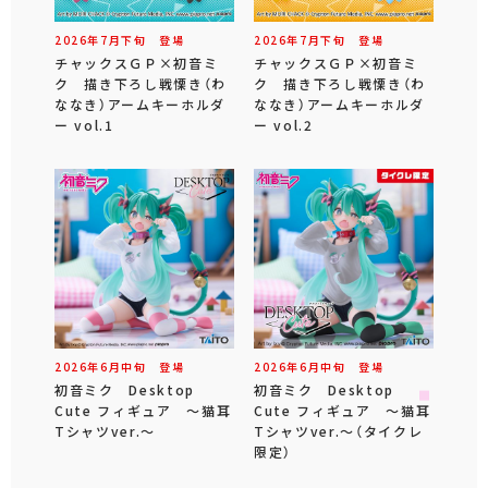
2026年
7
月
下旬
登場
2026年
7
月
下旬
登場
チャックスＧＰ×初音ミ
チャックスＧＰ×初音ミ
ク 描き下ろし戦慄き（わ
ク 描き下ろし戦慄き（わ
ななき）アームキーホルダ
ななき）アームキーホルダ
ー vol.1
ー vol.2
2026年
6
月
中旬
登場
2026年
6
月
中旬
登場
初音ミク Desktop
初音ミク Desktop
Cute フィギュア ～猫耳
Cute フィギュア ～猫耳
Tシャツver.～
Tシャツver.～（タイクレ
限定）