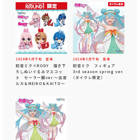
2026年
5
月
下旬
登場
2026年
5
月
下旬
登場
初音ミク×RODY 描き下
初音ミク フィギュア
ろしぬいぐるみマスコッ
3rd season spring ver.
ト セーラー服ver.～巡音
（タイクレ限定）
ルカ＆MEIKO＆KAITO～