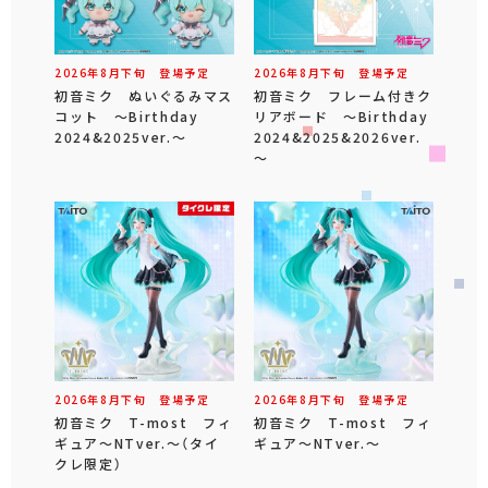
2026年
8
月
下旬
登場予定
2026年
8
月
下旬
登場予定
初音ミク ぬいぐるみマス
初音ミク フレーム付きク
コット ～Birthday
リアボード ～Birthday
2024&2025ver.～
2024&2025&2026ver.
～
2026年
8
月
下旬
登場予定
2026年
8
月
下旬
登場予定
初音ミク T-most フィ
初音ミク T-most フィ
ギュア～NTver.～（タイ
ギュア～NTver.～
クレ限定）