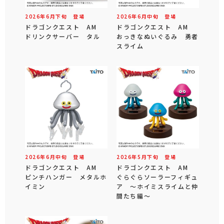
2026年
6
月
下旬
登場
2026年
6
月
中旬
登場
ドラゴンクエスト AM
ドラゴンクエスト AM
ドリンクサーバー タル
おっきなぬいぐるみ 勇者
スライム
2026年
6
月
中旬
登場
2026年
5
月
下旬
登場
ドラゴンクエスト AM
ドラゴンクエスト AM
ピンチハンガー メタルホ
ぐらぐらソーラーフィギュ
イミン
ア ～ホイミスライムと仲
間たち編～