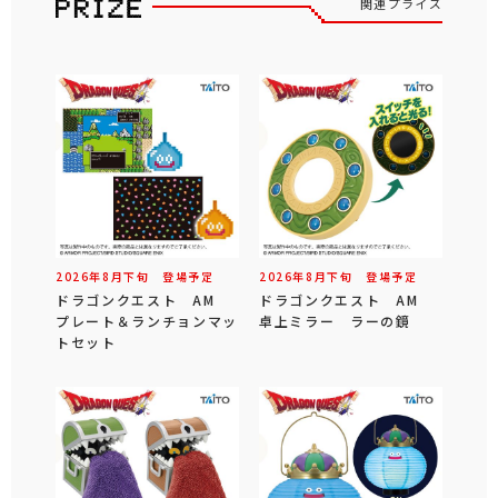
関連プライズ
2026年
8
月
下旬
登場予定
2026年
8
月
下旬
登場予定
ドラゴンクエスト AM
ドラゴンクエスト AM
プレート＆ランチョンマッ
卓上ミラー ラーの鏡
トセット