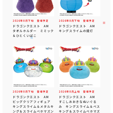
2026年
8
月
下旬
登場予定
2026年
8
月
下旬
登場予定
ドラゴンクエスト AM
ドラゴンクエスト AM
タオルホルダー ミミック
キングスライムの提灯
＆ひとくいばこ
2026年
8
月
下旬
登場予定
2026年
8
月
上旬
登場予定
ドラゴンクエスト AM
ドラゴンクエスト AM
ビッグクリアフィギュア
すこしおおきなぬいぐる
キングスライム＆メタルキ
み キングスライム＆ベス
ング＆スライムベホマズン
キング＆スライムベホマズ