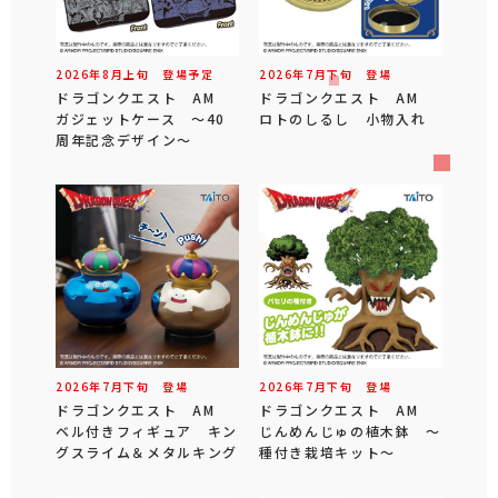
2026年
8
月
上旬
登場予定
2026年
7
月
下旬
登場
ドラゴンクエスト AM
ドラゴンクエスト AM
ガジェットケース ～40
ロトのしるし 小物入れ
周年記念デザイン～
2026年
7
月
下旬
登場
2026年
7
月
下旬
登場
ドラゴンクエスト AM
ドラゴンクエスト AM
ベル付きフィギュア キン
じんめんじゅの植木鉢 ～
グスライム＆メタルキング
種付き栽培キット～