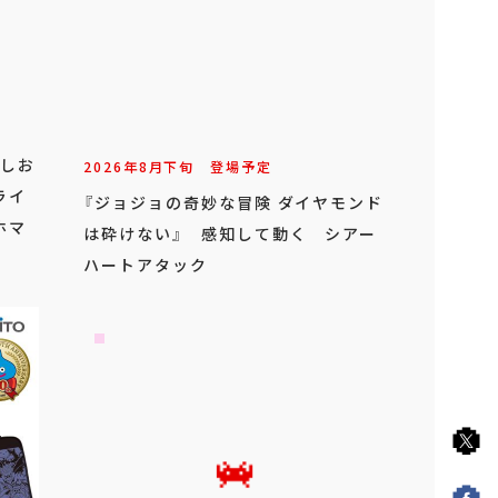
こしお
2026年
8
月
下旬
登場予定
ライ
『ジョジョの奇妙な冒険 ダイヤモンド
ホマ
は砕けない』 感知して動く シアー
ハートアタック