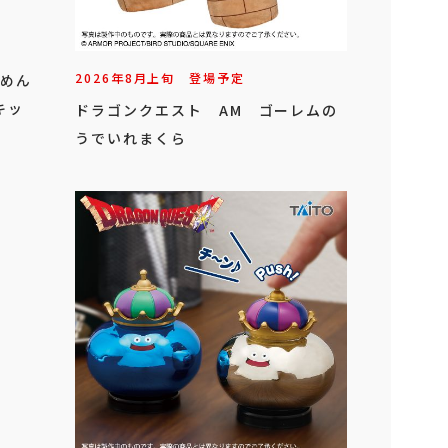
2026年
8
月
上旬
登場予定
んめん
キッ
ドラゴンクエスト AM ゴーレムの
うでいれまくら