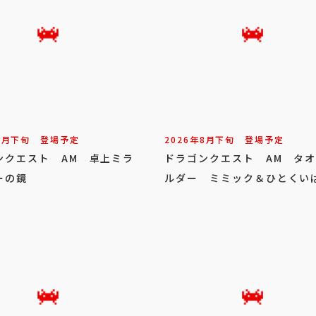
8
月
下旬
登場予定
2026年
8
月
下旬
登場予定
ンクエスト AM 卓上ミラ
ドラゴンクエスト AM タ
ーの鏡
ルダー ミミック＆ひとくい