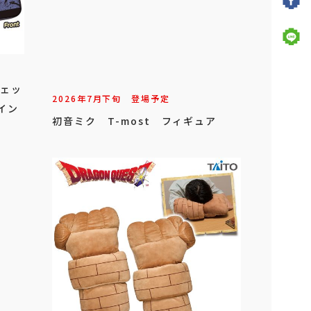
ジェッ
2026年
7
月
下旬
登場予定
イン
初音ミク T-most フィギュア