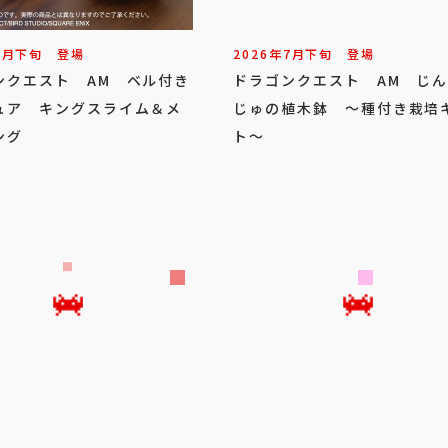
7
月
下旬
登場
2026年
7
月
下旬
登場
ンクエスト AM ベル付き
ドラゴンクエスト AM じ
ュア キングスライム＆メ
じゅの植木鉢 ～種付き栽培
ング
ト～