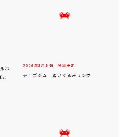
2026年
8
月
上旬
登場予定
オルホ
チェゴシム ぬいぐるみリング
ばこ