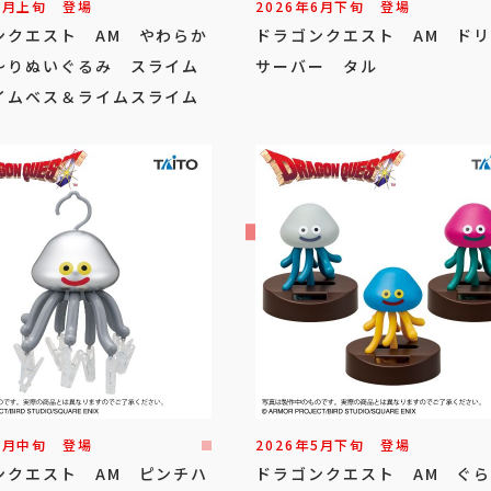
7
月
上旬
登場
2026年
6
月
下旬
登場
ンクエスト AM やわらか
ドラゴンクエスト AM ド
～りぬいぐるみ スライム
サーバー タル
イムベス＆ライムスライム
6
月
中旬
登場
2026年
5
月
下旬
登場
ンクエスト AM ピンチハ
ドラゴンクエスト AM ぐ