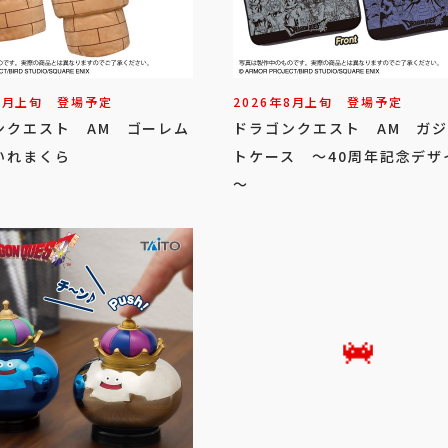
8
月
上旬
登場予定
2026年
8
月
上旬
登場予定
ンクエスト AM ゴーレム
ドラゴンクエスト AM ガ
いれまくら
トケース ～40周年記念デザ
～