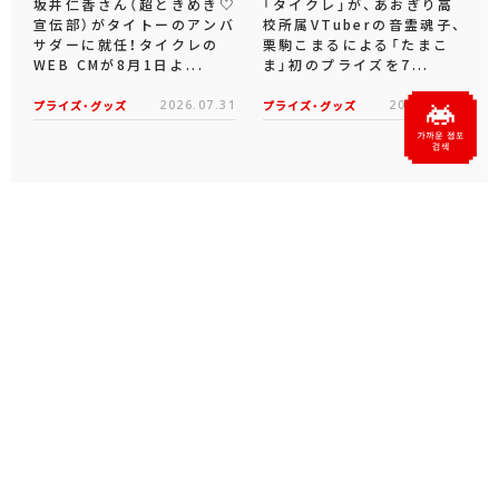
坂井仁香さん（超ときめき♡
「タイクレ」が、あおぎり高
宣伝部）がタイトーのアンバ
校所属VTuberの音霊魂子、
サダーに就任！タイクレの
栗駒こまるによる「たまこ
WEB CMが8月1日よ...
ま」初のプライズを7...
プライズ・グッズ
2026.07.31
プライズ・グッズ
2026.07.09