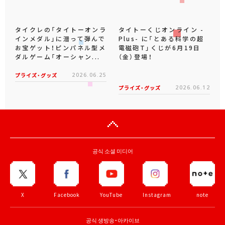
タイクレの「タイトーオンラ
タイトーくじオンライン -
インメダル」に潜って弾んで
Plus- に「とある科学の超
お宝ゲット！ピンパネル型メ
電磁砲T」くじが6月19日
ダルゲーム「オーシャン...
（金）登場！
プライズ・グッズ
2026.06.25
プライズ・グッズ
2026.06.12
공식 소셜 미디어
X
Facebook
YouTube
Instagram
note
공식 생방송・아카이브