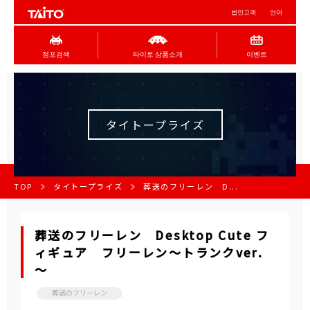
법인고객
언어
점포검색
타이토 상품소개
이벤트
タイトープライズ
TOP
タイトープライズ
葬送のフリーレン D...
葬送のフリーレン Desktop Cute フ
ィギュア フリーレン～トランクver.
～
葬送のフリーレン