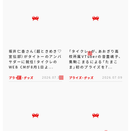
坂井仁香さん（超ときめき♡
「タイクレ」が、あおぎり高
宣伝部）がタイトーのアンバ
校所属VTuberの音霊魂子、
サダーに就任！タイクレの
栗駒こまるによる「たまこ
WEB CMが8月1日よ...
ま」初のプライズを7...
プライズ・グッズ
2026.07.31
プライズ・グッズ
2026.07.09