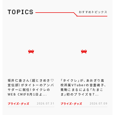
おすすめトピックス
坂井仁香さん（超ときめき♡
「タイクレ」が、あおぎり高
宣伝部）がタイトーのアンバ
校所属VTuberの音霊魂子、
サダーに就任！タイクレの
栗駒こまるによる「たまこ
WEB CMが8月1日よ...
ま」初のプライズを7...
プライズ・グッズ
2026.07.31
プライズ・グッズ
2026.07.09