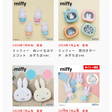
2026年
7
月
中旬
登場
2026年
7
月
上旬
登場
ミッフィー ぬいぐるみマ
ミッフィー 窓付きポー
スコット みずたまver.
チ みずたまver.
2026年
7
月
上旬
登場
2026年
7
月
上旬
登場