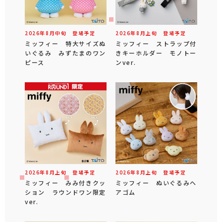
2026年
8
月
中旬
登場予定
2026年
8
月
上旬
登場予定
ミッフィー 特大サイズぬ
ミッフィー ストラップ付
いぐるみ みずたまのワン
きキーホルダー モノトー
ピース
ンver.
2026年
8
月
上旬
登場予定
2026年
8
月
上旬
登場予定
ミッフィー みみ付きクッ
ミッフィー ぬいぐるみヘ
ション ラウンドワン限定
アゴム
ver.