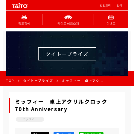
법인고객
언어
점포검색
타이토 상품소개
이벤트
タイトープライズ
TOP
タイトープライズ
ミッフィー 卓上アク...
ミッフィー 卓上アクリルクロック
70th Anniversary
ミッフィー