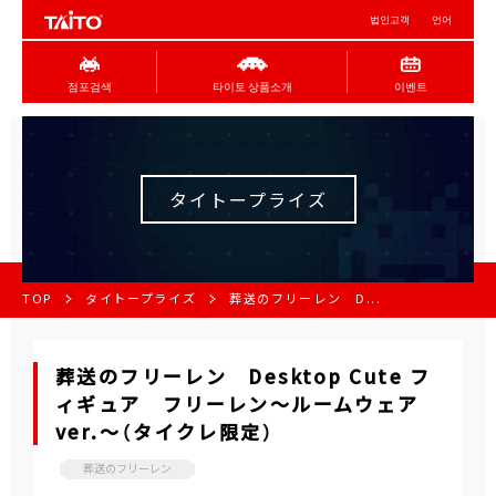
법인고객
언어
점포검색
타이토 상품소개
이벤트
タイトープライズ
TOP
タイトープライズ
葬送のフリーレン D...
葬送のフリーレン Desktop Cute フ
ィギュア フリーレン～ルームウェア
ver.～（タイクレ限定）
葬送のフリーレン