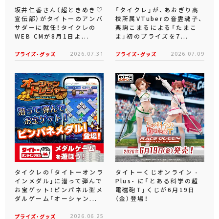
坂井仁香さん（超ときめき♡
「タイクレ」が、あおぎり高
宣伝部）がタイトーのアンバ
校所属VTuberの音霊魂子、
サダーに就任！タイクレの
栗駒こまるによる「たまこ
WEB CMが8月1日よ...
ま」初のプライズを7...
プライズ・グッズ
2026.07.31
プライズ・グッズ
2026.07.09
タイクレの「タイトーオンラ
タイトーくじオンライン -
インメダル」に潜って弾んで
Plus- に「とある科学の超
お宝ゲット！ピンパネル型メ
電磁砲T」くじが6月19日
ダルゲーム「オーシャン...
（金）登場！
プライズ・グッズ
2026.06.25