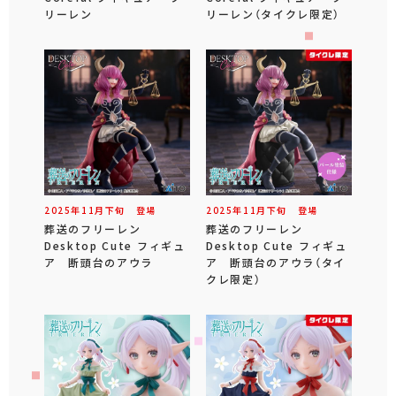
リーレン
リーレン（タイクレ限定）
2025年
11
月
下旬
登場
2025年
11
月
下旬
登場
葬送のフリーレン
葬送のフリーレン
Desktop Cute フィギュ
Desktop Cute フィギュ
ア 断頭台のアウラ
ア 断頭台のアウラ（タイ
クレ限定）