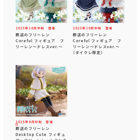
2025年
10
月
中旬
登場
2025年
10
月
中旬
登場
葬送のフリーレン
葬送のフリーレン
Coreful フィギュア フ
Coreful フィギュア フ
リーレン～ドレスver.～
リーレン～ドレスver.～
（タイクレ限定）
2025年
9
月
中旬
登場
葬送のフリーレン
Desktop Cute フィギュ