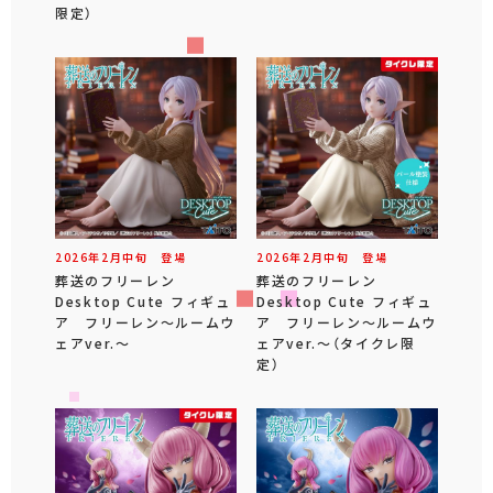
限定）
2026年
2
月
中旬
登場
2026年
2
月
中旬
登場
葬送のフリーレン
葬送のフリーレン
Desktop Cute フィギュ
Desktop Cute フィギュ
ア フリーレン～ルームウ
ア フリーレン～ルームウ
ェアver.～
ェアver.～（タイクレ限
定）