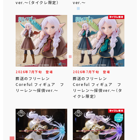
ver.～（タイクレ限定）
ver.～
2026年
7
月
下旬
登場
2026年
7
月
下旬
登場
葬送のフリーレン
葬送のフリーレン
Coreful フィギュア フ
Coreful フィギュア フ
リーレン～探偵ver.～
リーレン～探偵ver.～（タ
イクレ限定）