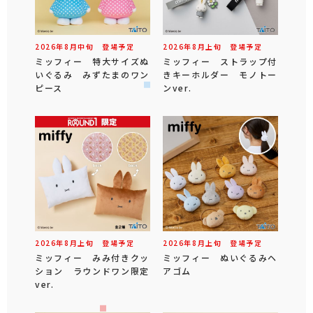
2026年
8
月
中旬
登場予定
2026年
8
月
上旬
登場予定
ミッフィー 特大サイズぬ
ミッフィー ストラップ付
いぐるみ みずたまのワン
きキーホルダー モノトー
ピース
ンver.
2026年
8
月
上旬
登場予定
2026年
8
月
上旬
登場予定
ミッフィー みみ付きクッ
ミッフィー ぬいぐるみヘ
ション ラウンドワン限定
アゴム
ver.