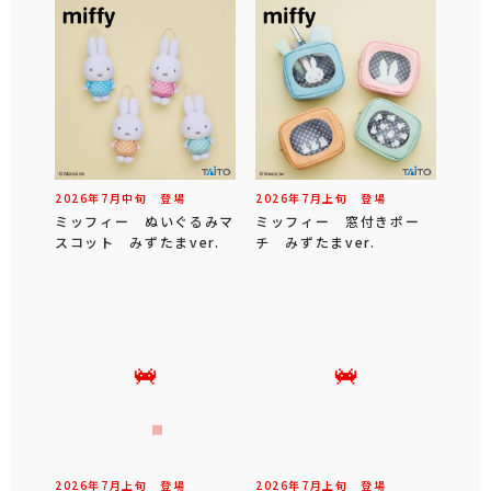
2026年
7
月
中旬
登場
2026年
7
月
上旬
登場
ミッフィー ぬいぐるみマ
ミッフィー 窓付きポー
スコット みずたまver.
チ みずたまver.
2026年
7
月
上旬
登場
2026年
7
月
上旬
登場