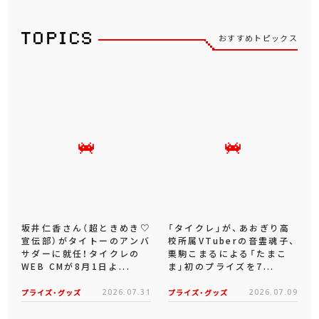
おすすめトピックス
坂井仁香さん（超ときめき♡
「タイクレ」が、あおぎり高
宣伝部）がタイトーのアンバ
校所属VTuberの音霊魂子、
サダーに就任！タイクレの
栗駒こまるによる「たまこ
WEB CMが8月1日よ...
ま」初のプライズを7...
プライズ・グッズ
2026.07.31
プライズ・グッズ
2026.07.09