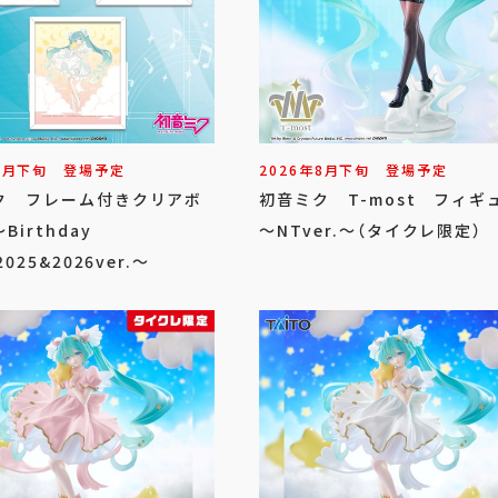
8
月
下旬
登場予定
2026年
8
月
下旬
登場予定
ク フレーム付きクリアボ
初音ミク T-most フィギ
Birthday
～NTver.～（タイクレ限定）
2025&2026ver.～