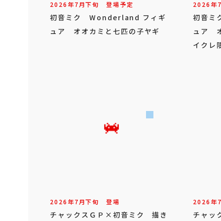
2026年
7
月
下旬
登場予定
2026年
初音ミク Wonderland フィギ
初音ミク
ュア オオカミと七匹の子ヤギ
ュア 
イクレ
2026年
7
月
下旬
登場
2026年
チャックスＧＰ×初音ミク 描き
チャッ