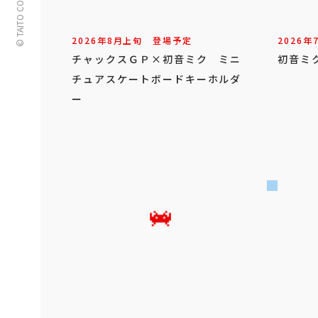
© TAITO CORPORATION
2026年
8
月
上旬
登場予定
2026年
チャックスＧＰ×初音ミク ミニ
初音ミク
チュアスケートボードキーホルダ
ー