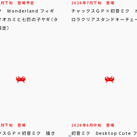
7
月
下旬
登場予定
2026年
7
月
下旬
登場
 Wonderland フィギ
チャックスＧＰ×初音ミク 
オオカミと七匹の子ヤギ（タ
ロラクリアスタンドキーチェ
限定）
7
月
下旬
登場
2026年
6
月
中旬
登場
クスＧＰ×初音ミク 描き
初音ミク Desktop Cute 