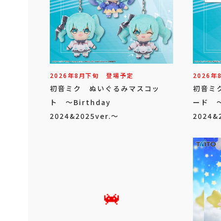
2026年
8
月
下旬
登場予定
2026年
初音ミク ぬいぐるみマスコッ
初音ミ
ト ～Birthday
ード ～
2024&2025ver.～
2024&