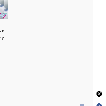
MP
my