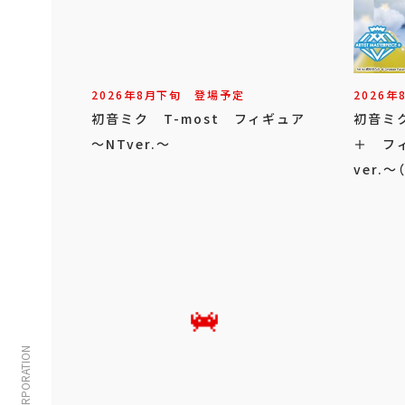
2026年
8
月
下旬
登場予定
2026年
初音ミク T-most フィギュア
初音ミク 
～NTver.～
＋ フィ
ver.