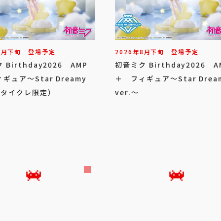
8
月
下旬
登場予定
2026年
8
月
下旬
登場予定
Birthday2026 AMP
初音ミク Birthday2026 A
ギュア～Star Dreamy
＋ フィギュア～Star Drea
～（タイクレ限定）
ver.～