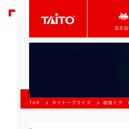
점포검
TOP
タイトープライズ
初音ミク W