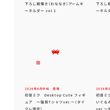
下ろし戦慄き（わななき）アームキ
下ろし
ーホルダー vol.1
ーホルダ
2026年
6
月
中旬
登場
2026年
初音ミク Desktop Cute フィギ
初音ミ
ュア ～猫耳Tシャツver.～（タイ
いぐる
クレ限定）
ver.