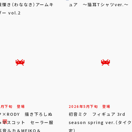
戦慄き（わななき）アームキ
ュア ～猫耳Tシャツver.～
ー vol.2
5
月
下旬
登場
2026年
5
月
下旬
登場
ク×RODY 描き下ろしぬ
初音ミク フィギュア 3rd
みマスコット セーラー服
season spring ver.（タ
～巡音ルカ＆MEIKO＆
定）