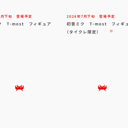
7
月
下旬
登場予定
2026年
7
月
下旬
登場予定
 T-most フィギュア
初音ミク T-most フィギ
（タイクレ限定）