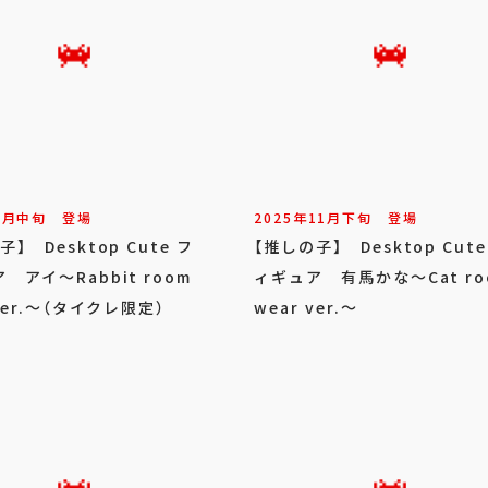
3
月
中旬
登場
2025年
11
月
下旬
登場
】 Desktop Cute フ
【推しの子】 Desktop Cute
 アイ～Rabbit room
ィギュア 有馬かな～Cat ro
 ver.～（タイクレ限定）
wear ver.～