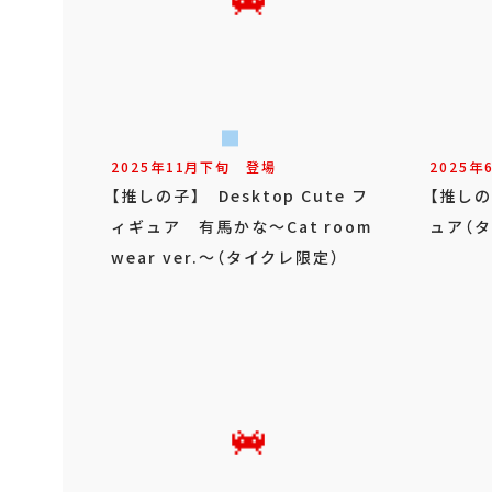
2025年
11
月
下旬
登場
2025年
【推しの子】 Desktop Cute フ
【推しの
ィギュア 有馬かな～Cat room
ュア（
wear ver.～（タイクレ限定）