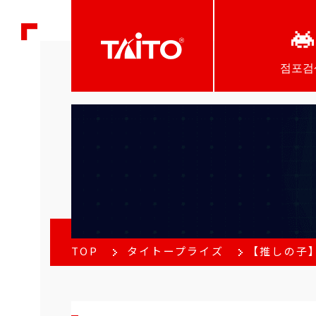
점포검
TOP
タイトープライズ
【推しの子】