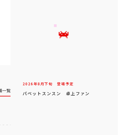
2026年
8
月
下旬
登場予定
舗一覧
パペットスンスン 卓上ファン