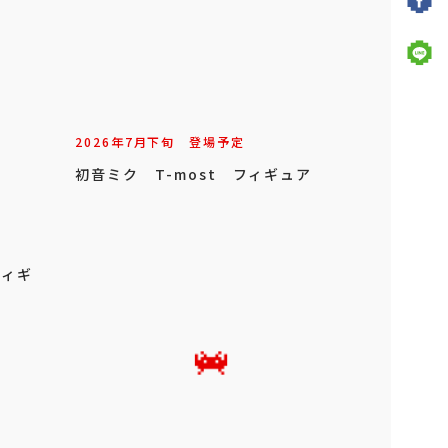
2026年
7
月
下旬
登場予定
初音ミク T-most フィギュア
フィギ