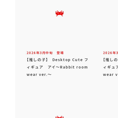
2026年
3
月
中旬
登場
2026年
【推しの子】 Desktop Cute フ
【推しの子
ィギュア アイ～Rabbit room
ィギュア
wear ver.～
wear