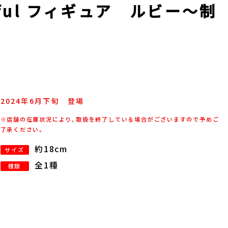
eful フィギュア ルビー～制
2024年
6
月
下旬
登場
※店舗の在庫状況により、取扱を終了している場合がございますので予めご
了承ください。
約18cm
サイズ
全1種
種類