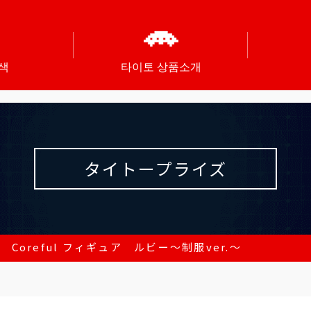
색
타이토 상품소개
タイトープライズ
 Coreful フィギュア ルビー～制服ver.～