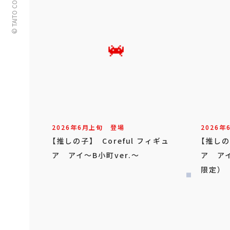
© TAITO CORPORATION
2026年
6
月
上旬
登場
2026年
【推しの子】 Coreful フィギュ
【推しの
ア アイ～B小町ver.～
ア アイ
限定）