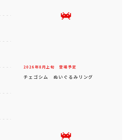
2026年
8
月
上旬
登場予定
チェゴシム ぬいぐるみリング