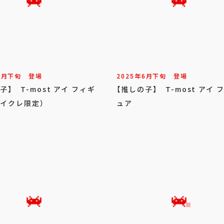
6
月
下旬
登場
2025年
6
月
下旬
登場
子】 T-most アイ フィギ
【推しの子】 T-most アイ 
タイクレ限定）
ュア