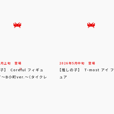
6
月
上旬
登場
2026年
5
月
中旬
登場
子】 Coreful フィギュ
【推しの子】 T-most アイ 
～B小町ver.～（タイクレ
ュア