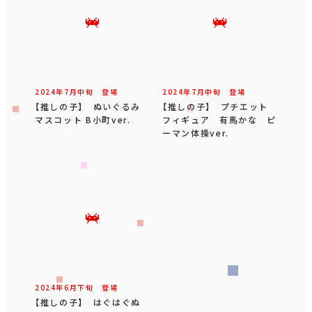
2024年
7
月
中旬
登場
2024年
7
月
中旬
登場
【推しの子】 ぬいぐるみ
【推しの子】 プチエット
マスコット B小町ver.
フィギュア 有馬かな ピ
ーマン体操ver.
2024年
6
月
下旬
登場
【推しの子】 はぐはぐぬ