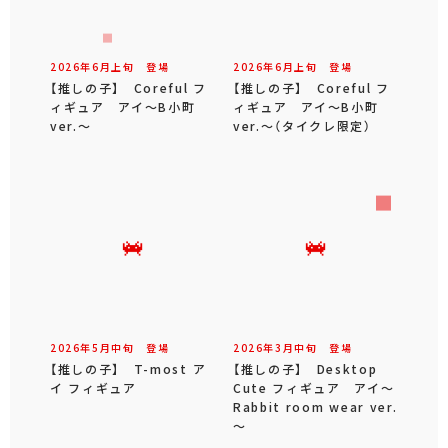
2026年
6
月
上旬
登場
2026年
6
月
上旬
登場
【推しの子】 Coreful フ
【推しの子】 Coreful フ
ィギュア アイ～B小町
ィギュア アイ～B小町
ver.～
ver.～（タイクレ限定）
2026年
5
月
中旬
登場
2026年
3
月
中旬
登場
【推しの子】 T-most ア
【推しの子】 Desktop
イ フィギュア
Cute フィギュア アイ～
Rabbit room wear ver.
～