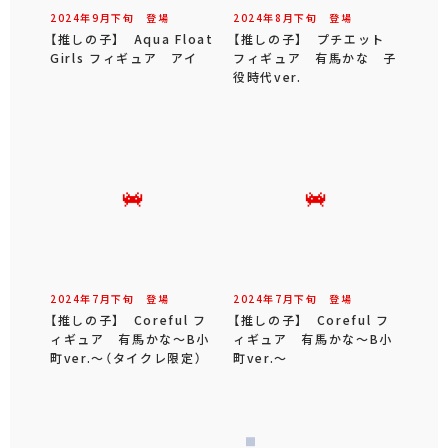
2024年
9
月
下旬
登場
2024年
8
月
下旬
登場
【推しの子】 Aqua Float
【推しの子】 プチエット
Girls フィギュア アイ
フィギュア 有馬かな 子
役時代ver.
2024年
7
月
下旬
登場
2024年
7
月
下旬
登場
【推しの子】 Coreful フ
【推しの子】 Coreful フ
ィギュア 有馬かな～B小
ィギュア 有馬かな～B小
町ver.～（タイクレ限定）
町ver.～