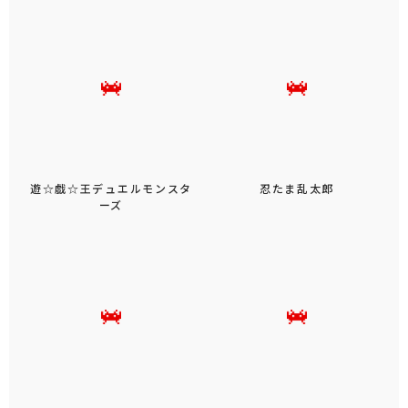
遊☆戯☆王デュエルモンスタ
忍たま乱太郎
ーズ