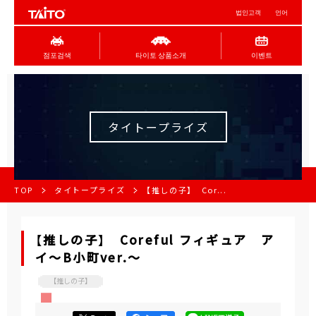
법인고객
언어
점포검색
타이토 상품소개
이벤트
タイトープライズ
TOP
タイトープライズ
【推しの子】 Cor...
【推しの子】 Coreful フィギュア ア
イ～B小町ver.～
【推しの子】