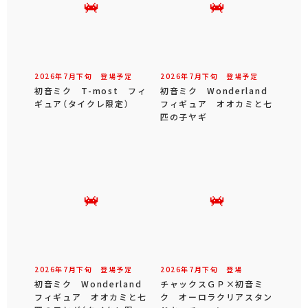
2026年
7
月
下旬
登場予定
2026年
7
月
下旬
登場予定
初音ミク T-most フィ
初音ミク Wonderland
ギュア（タイクレ限定）
フィギュア オオカミと七
匹の子ヤギ
2026年
7
月
下旬
登場予定
2026年
7
月
下旬
登場
初音ミク Wonderland
チャックスＧＰ×初音ミ
フィギュア オオカミと七
ク オーロラクリアスタン