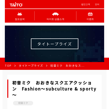
법인고객
언어
점포검색
타이토 상품소개
이벤트
タイトープライズ
TOP
タイトープライズ
初音ミク おおきなス...
初音ミク おおきなスクエアクッショ
ン Fashion～subculture & sporty
～
初音ミク