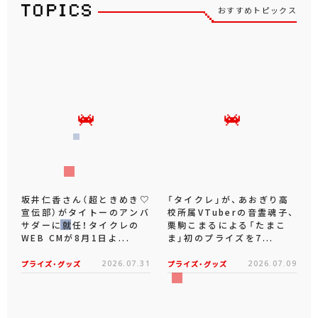
おすすめトピックス
坂井仁香さん（超ときめき♡
「タイクレ」が、あおぎり高
宣伝部）がタイトーのアンバ
校所属VTuberの音霊魂子、
サダーに就任！タイクレの
栗駒こまるによる「たまこ
WEB CMが8月1日よ...
ま」初のプライズを7...
プライズ・グッズ
2026.07.31
プライズ・グッズ
2026.07.09