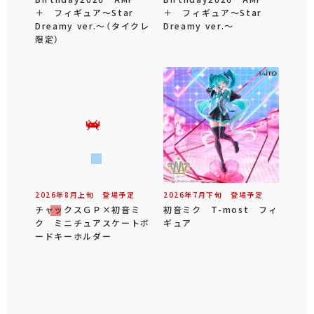
＋ フィギュア～Star
＋ フィギュア～Star
Dreamy ver.～（タイクレ
Dreamy ver.～
限定）
2026年
8
月
上旬
登場予定
2026年
7
月
下旬
登場予定
チャックスＧＰ×初音ミ
初音ミク T-most フィ
ク ミニチュアスケートボ
ギュア
ードキーホルダー