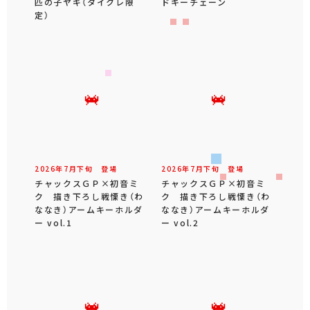
匹の子ヤギ（タイクレ限
ドキーチェーン
定）
2026年
7
月
下旬
登場
2026年
7
月
下旬
登場
チャックスＧＰ×初音ミ
チャックスＧＰ×初音ミ
ク 描き下ろし戦慄き（わ
ク 描き下ろし戦慄き（わ
ななき）アームキーホルダ
ななき）アームキーホルダ
ー vol.1
ー vol.2