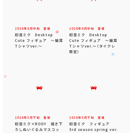
2026年
6
月
中旬
登場
2026年
6
月
中旬
登場
初音ミク Desktop
初音ミク Desktop
Cute フィギュア ～猫耳
Cute フィギュア ～猫耳
Tシャツver.～
Tシャツver.～（タイクレ
限定）
2026年
5
月
下旬
登場
2026年
5
月
下旬
登場
初音ミク×RODY 描き下
初音ミク フィギュア
ろしぬいぐるみマスコッ
3rd season spring ver.