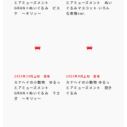
とアミューズメント
とアミューズメント ぬい
GRAN＋ぬいぐるみ ピス
ぐるみマスコット いろん
ケ ～キリッ～
な表情ver.
2025年
10
月
上旬
登場
2025年
9
月
上旬
登場
カナヘイの小動物 ゆるっ
カナヘイの小動物 ゆるっ
とアミューズメント
とアミューズメント 抱き
GRAN＋ぬいぐるみ うさ
ぐるみ
ぎ ～キリッ～