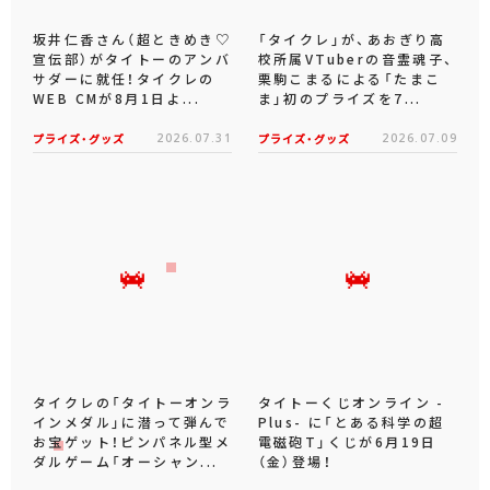
坂井仁香さん（超ときめき♡
「タイクレ」が、あおぎり高
宣伝部）がタイトーのアンバ
校所属VTuberの音霊魂子、
サダーに就任！タイクレの
栗駒こまるによる「たまこ
WEB CMが8月1日よ...
ま」初のプライズを7...
プライズ・グッズ
2026.07.31
プライズ・グッズ
2026.07.09
タイクレの「タイトーオンラ
タイトーくじオンライン -
インメダル」に潜って弾んで
Plus- に「とある科学の超
お宝ゲット！ピンパネル型メ
電磁砲T」くじが6月19日
ダルゲーム「オーシャン...
（金）登場！