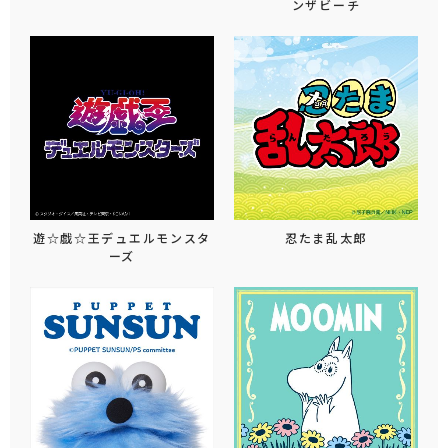
ンザビーチ
遊☆戯☆王デュエルモンスタ
忍たま乱太郎
ーズ