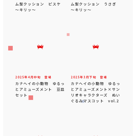
ム型クッション ピスケ
ム型クッション うさぎ
～キリッ～
～キリッ～
2025年
4
月
中旬
登場
2025年
3
月
下旬
登場
カナヘイの小動物 ゆるっ
カナヘイの小動物 ゆるっ
とアミューズメント 豆皿
とアミューズメント×サン
セット
リオキャラクターズ ぬい
ぐるみマスコット vol.2