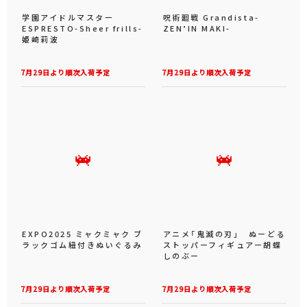
学園アイドルマスター
呪術廻戦 Grandista-
ESPRESTO-Sheer frills-
ZEN’IN MAKI-
姫崎莉波
7月29日より順次入荷予定
7月29日より順次入荷予定
EXPO2025 ミャクミャク ブ
アニメ「鬼滅の刃」 ぬーどる
ラックゴム紐付きぬいぐるみ
ストッパーフィギュアー胡蝶
しのぶー
7月29日より順次入荷予定
7月29日より順次入荷予定