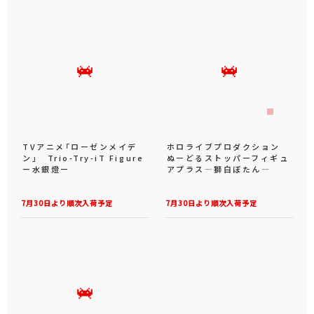
TVアニメ「ローゼンメイデ
ホロライブプロダクション
ン」 Trio-Try-iT Figure
ぬーどるストッパーフィギュ
ー水銀燈ー
アプラス―獅白ぼたん―
7月30日より順次入荷予定
7月30日より順次入荷予定