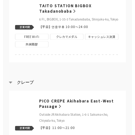
TAITO STATION BIGBOX
Takadanobaba
6 Fl., BIGBOX, 1-35-3 Takadanobaba, Shinjuku-ku, Tokyo
【平日】
연중무휴 10:00～24:00
営業時間
FREE Wi-Fi
クレカでメダル
キャッシュレス決済
外貨両替
クレープ
PICO CREPE Akihabara East-West
Passage
Outside JR Akihabara Station, 1-6-1 Sakuma-cho,
Chiyoda-ku, Tokyo
【平日】
11:00～21:00
営業時間