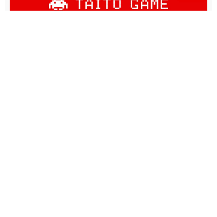
공식 소셜 미디어
X
Facebook
YouTube
Instagram
note