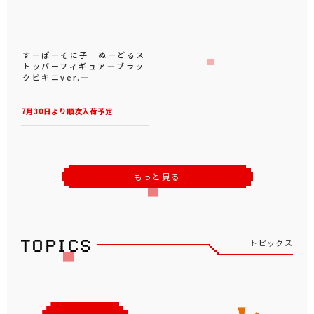
すーぱーそに子 ぬーどるス
トッパーフィギュア―ブラッ
クビキニver.―
7月30日より順次入荷予定
もっと見る
トピックス