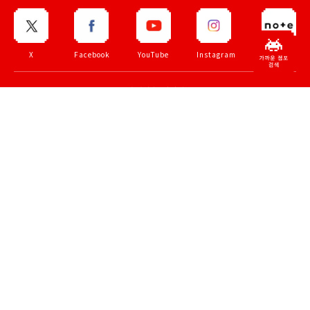
X
Facebook
YouTube
Instagram
note
공식 생방송・아카이브
ZUNTATA
TAITO
70th
TAITO LIVE
CHANNEL
CHANNEL
anniv.
TOP PAGE
법인고객
회사소개
채용정보
아르바이트 모집
개인정보 보호정책
이용규약
문의
© TAITO CORPORATION