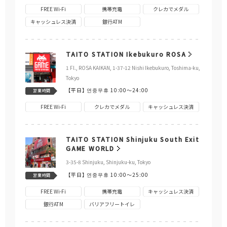
FREE Wi-Fi
携帯充電
クレカでメダル
キャッシュレス決済
銀行ATM
TAITO STATION Ikebukuro ROSA
1 Fl., ROSA KAIKAN, 1-37-12 Nishi Ikebukuro, Toshima-ku,
Tokyo
【平日】
연중무휴 10:00～24:00
営業時間
FREE Wi-Fi
クレカでメダル
キャッシュレス決済
TAITO STATION Shinjuku South Exit
GAME WORLD
3-35-8 Shinjuku, Shinjuku-ku, Tokyo
【平日】
연중무휴 10:00～25:00
営業時間
FREE Wi-Fi
携帯充電
キャッシュレス決済
銀行ATM
バリアフリートイレ