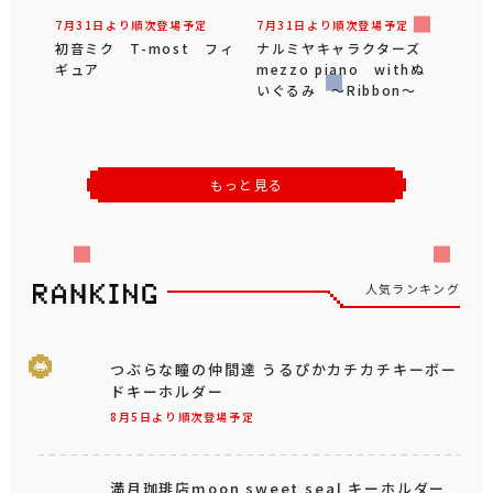
7月31日より順次登場予定
7月31日より順次登場予定
初音ミク T-most フィ
ナルミヤキャラクターズ
ギュア
mezzo piano withぬ
いぐるみ ～Ribbon～
もっと見る
人気ランキング
つぶらな瞳の仲間達 うるぴかカチカチキーボー
ドキーホルダー
8月5日より順次登場予定
満月珈琲店moon sweet seal キーホルダー