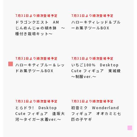
7月31日より順次登場予定
7月31日より順次登場予定
ドラゴンクエスト AM
ハローキティレッド＆ブル
じんめんじゅの植木鉢 ～
ーお菓子ツールBOX
種付き栽培キット～
7月31日より順次登場予定
7月31日より順次登場予定
ハローキティブルー＆レッ
いちご100％ Desktop
ドお菓子ツールBOX
Cute フィギュア 東城綾
～制服ver.～
7月31日より順次登場予定
7月31日より順次登場予定
とらドラ！ Desktop
初音ミク Wonderland
Cute フィギュア 逢坂大
フィギュア オオカミと七
河～タイガー水着ver.～
匹の子ヤギ