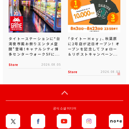
タイトーステーションに“台
「タイトーＨｅｙ」、秋葉原
湾夜市風お祭りエンタメ空
に2号店が近日オープン！ オ
間”登場！キャナルシティ博
ープンを記念してフォロー
多センターウォーク5Fに...
＆リポストキャンペーン...
Store
2026.08.05
Store
2026.08.03
공식 소셜 미디어