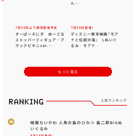
ん―
7月30日より順次登場予定
7月30日登場！
すーぱーそに子 ぬーどる
ディズニー実写映画『モア
ストッパーフィギュア―ブ
ナと伝説の海』 Lぬいぐ
ラックビキニver.―
るみ‐モアナ‐
もっと見る
人気ランキング
映画ちいかわ 人魚の島のひみつ 島二郎BIGぬ
いぐるみ
8月14日登場！