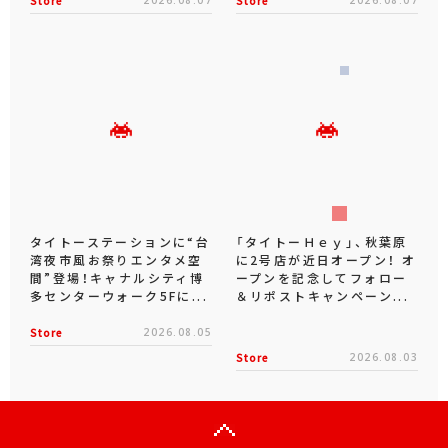
Store
Store
タイトーステーションに“台
「タイトーＨｅｙ」、秋葉原
湾夜市風お祭りエンタメ空
に2号店が近日オープン！ オ
間”登場！キャナルシティ博
ープンを記念してフォロー
多センターウォーク5Fに...
＆リポストキャンペーン...
Store
2026.08.05
Store
2026.08.03