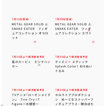
7月30日登場！
7月30日登場！
METAL GEAR SOLID Δ:
METAL GEAR SOLID Δ:
SNAKE EATER フィギ
SNAKE EATER フィギ
ュアコレクション オセロ
ュアコレクション エヴァ
ット
7月30日より順次登場予定
7月30日より順次登場予定
星のカービィ ピンチハン
ディズニー スティッチ
ガー
Splash Color！ BIGぬい
ぐるみ
7月30日より順次登場予定
7月30日より順次登場予定
TVアニメ「ローゼンメイデ
ホロライブプロダクショ
ン」 Trio-Try-iT
ン ぬーどるストッパーフ
Figureー水銀燈ー
ィギュアプラス―獅白ぼた