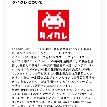
タイクレについて
2018年2月にサービスを開始。登録者数は450万人を突破し
た、オンラインクレーンゲームサービスです。
おうちから24時間いつでもPCやスマートフォン、タブレット
などで本物のクレーンゲームの機械を遠隔操作して景品を獲
得し、獲得した景品はお手元に宅配便でお届けされます。タイ
クレならではの約5,000種の圧倒的な景品の品揃えが特徴
で、タイクレでしか手に入らない限定景品も毎月展開してい
ます。さらに、一定回数以上プレイいただいても景品を獲得で
きない時は、スタッフがお手伝いをする「アシストサービス」
を実装しており、好評をいただいております。
場所や時間を選ばずプレイいただける利便性、タイクレなら
ではの多彩な景品ラインナップ、アミューズメント施設さな
がらのサービスを兼ね備えたプレイ体験をご提供していま
す。Webブラウザ版をはじめ、iOS版、Android版、Yahoo!
ゲーム版、モバゲー版にてお楽しみいただけます。