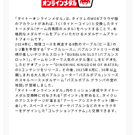
「タイトーオンラインメダル」は、タイクレのWEBブラウザ版
のアカウントがあれば、TC（タイトーコイン）と交換したタイ
トーメダル（ゲーム内専用のメダル）をベットすることで、本
格的なメダルゲームをプレイいただけるメダルゲームプラッ
トフォームです。
2024年に、物理コースを疾走する8色のマーブル（ビー玉）の
1-2着を予想する「マーブルレース」、バブルンファミリーの絵
柄が楽しいデジタルスロット「BUBBLUN SLOT（バブルンス
ロット）」、ゲームセンターで人気のメダル落としをビデオ化
したビデオプッシャー「DINOKING KINGDOM OF WATER」
の3コンテンツをリリース。その後、2025年6月に、30年以上
親しまれる大人気バブルシューター「パズルボブル」シリーズ
のスキルベースメダルゲーム「パズルボブル グランパの宝の
地図」が登場しました。
「タイトーオンラインメダル」内のミッション達成やタイトー
メダル交換時に付与される「ポイント」を貯めると、タイクレ
のアシストゲージが溜まる「アーリーアシストチケット（銅～
金）」や、スペースインベーダーやバブルンなどのキャラクタ
ーをデザインした「コレクションアイテム」と交換できます。