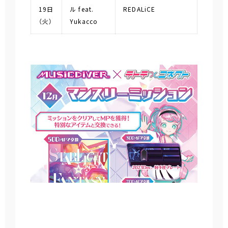
19日
ル feat.
REDALiCE
（火）
Yukacco