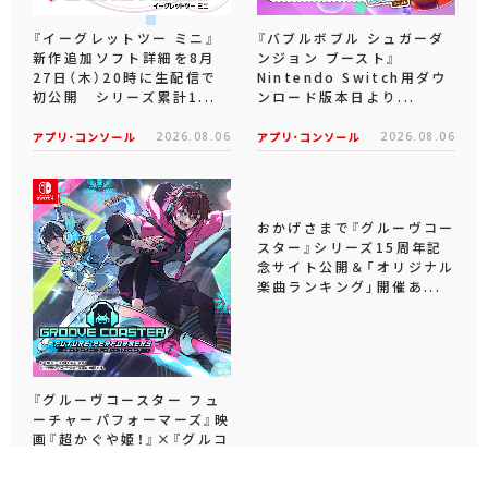
『イーグレットツー ミニ』
『バブルボブル シュガーダ
新作追加ソフト詳細を8月
ンジョン ブースト』
27日（木）20時に生配信で
Nintendo Switch用ダウ
初公開 シリーズ累計1...
ンロード版本日より...
アプリ･コンソール
2026.08.06
アプリ･コンソール
2026.08.06
おかげさまで『グルーヴコー
スター』シリーズ15周年記
念サイト公開＆「オリジナル
楽曲ランキング」開催あ...
『グルーヴコースター フュ
ーチャーパフォーマーズ』映
画『超かぐや姫！』×『グルコ
スFP』コラボ実施！...