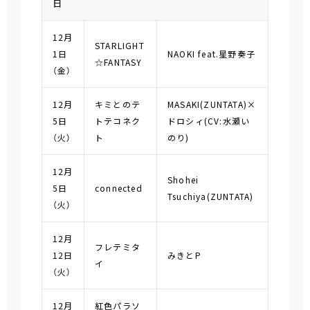
日
12月
STARLIGHT
1日
NAOKI feat.星野奏子
☆FANTASY
（金）
12月
キミとのテ
MASAKI(ZUNTATA)×
5日
トテコネク
ドロシィ(CV:水瀬い
（火）
ト
のり)
12月
Shohei
5日
connected
Tsuchiya(ZUNTATA)
（火）
12月
フレテミタ
12日
みきとP
イ
（火）
12月
紅色パラソ