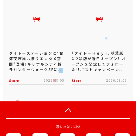
タイトーステーションに“台
「タイトーＨｅｙ」、秋葉原
湾夜市風お祭りエンタメ空
に2号店が近日オープン！ オ
間”登場！キャナルシティ博
ープンを記念してフォロー
多センターウォーク5Fに...
＆リポストキャンペーン...
Store
2026.08.05
Store
2026.08.03
공식 소셜 미디어