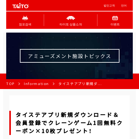
법인고객
언어
점포검색
타이토 상품소개
이벤트
アミューズメント施設トピックス
TOP
Information
タイステアプリ新規ダ...
タイステアプリ新規ダウンロード＆
会員登録でクレーンゲーム1回無料ク
ーポン×10枚プレゼント！