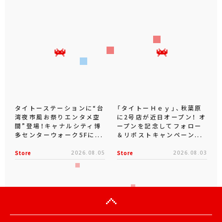
タイトーステーションに“台
「タイトーＨｅｙ」、秋葉原
湾夜市風お祭りエンタメ空
に2号店が近日オープン！ オ
間”登場！キャナルシティ博
ープンを記念してフォロー
多センターウォーク5Fに...
＆リポストキャンペーン...
Store
2026.08.05
Store
2026.08.03