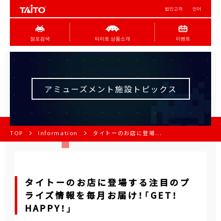
법인고객
언어
점포검색
타이토 상품소개
이벤트
アミューズメント施設トピックス
TOP
Information
タイトーのお店に登場...
タイトーのお店に登場する注目のプ
ライズ情報を毎月お届け！「GET！
HAPPY！」