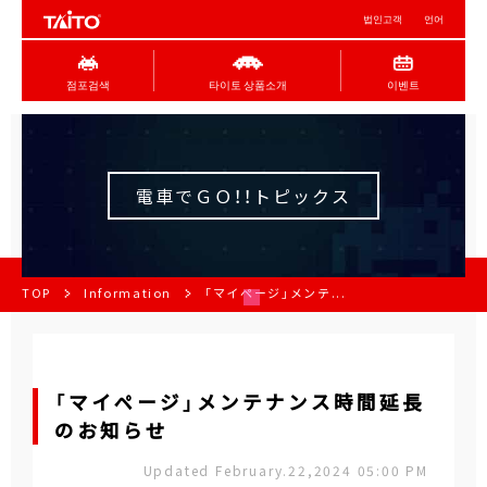
법인고객
언어
점포검색
타이토 상품소개
이벤트
電車でＧＯ！！トピックス
TOP
Information
「マイページ」メンテ...
「マイページ」メンテナンス時間延長
のお知らせ
Updated February.22,2024 05:00 PM