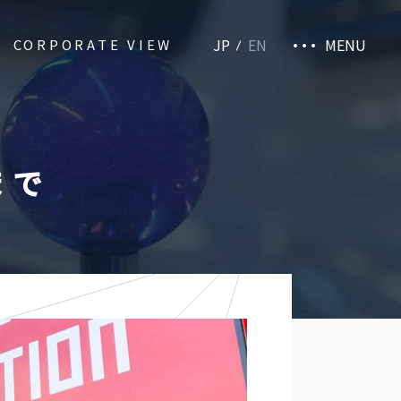
JP
EN
MENU
CORPORATE VIEW
まで
Taito.co
Privacy Policy
Terms of Use