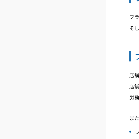
フ
そ
店
店
労
ま