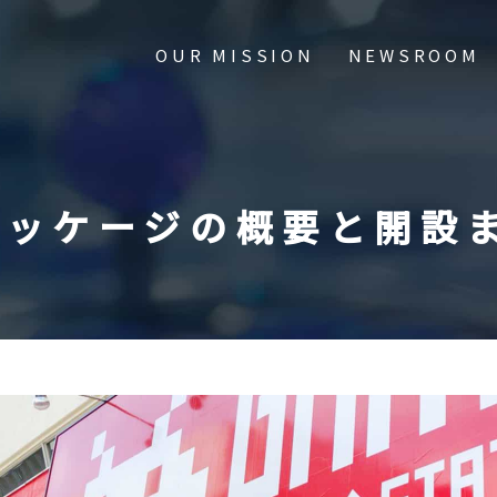
OUR MISSION
NEWSROOM
パッケージ
の概要と開設
e Overview
Newsroom
y
ors & Officers