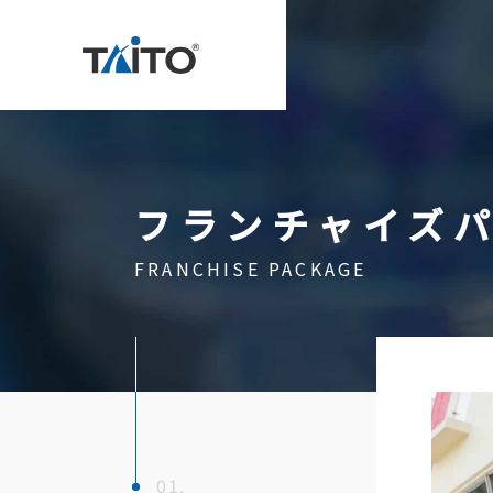
フランチャイズ
Contact
FRANCHISE PACKAGE
Our Mission
Corporat
Histor
Direct
Access