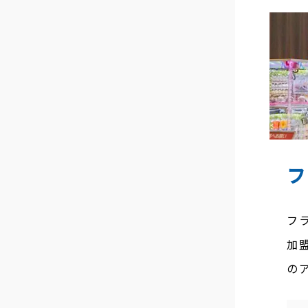
フ
フ
加
の